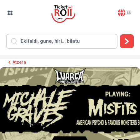
EU
Atzera