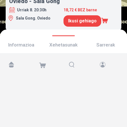
Oviedo - Sala Gong
Urriak 8. 20:30h
18,72 € BEZ barne
Sala Gong. Oviedo
Ikusi gehiago
Informazioa
Xehetasunak
Sarrerak
Aurkitu gaitzazu hemen:
Copyright © 2026 TicketAndRoll
Lege-oharra
,
pribatutasun-politika
eta
cookies
Website built by
rundevstudio.com