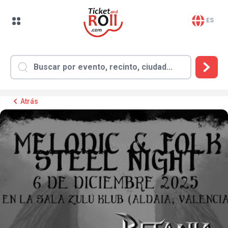
ES
Atrás