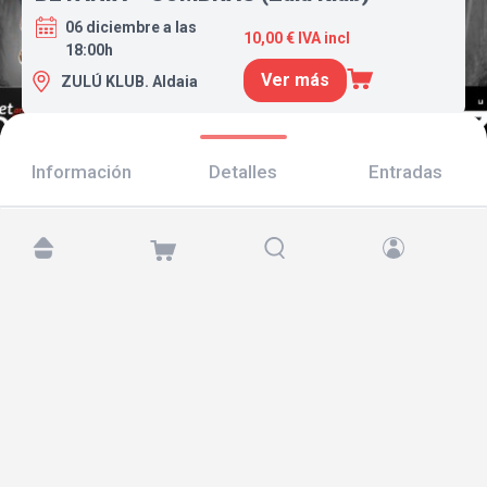
06 diciembre a las
10,00 € IVA incl
18:00h
Ver más
ZULÚ KLUB. Aldaia
Información
Detalles
Entradas
Encuéntranos en:
Copyright © 2026 TicketAndRoll
Aviso legal
,
política de privacidad
y de
cookies
Website built by
rundevstudio.com