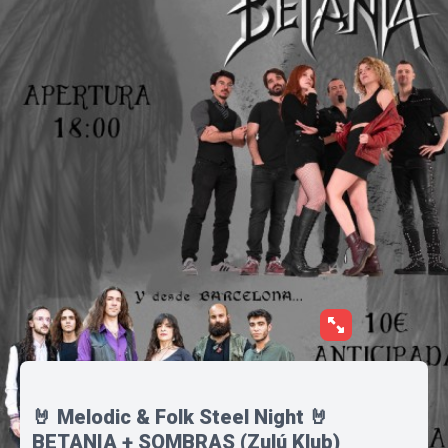
🤘 Melodic & Folk Steel Night 🤘
BETANIA + SOMBRAS (Zulú Klub)