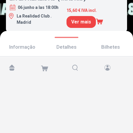
06 junho a las 18:00h
15,60 € IVA incl.
La Realidad Club .
Ver mais
Madrid
Informação
Detalhes
Bilhetes
Encontre-nos em:
Copyright © 2026 TicketAndRoll
Aviso legal
,
política de privacidade
e de
cookies
Website built by
rundevstudio.com