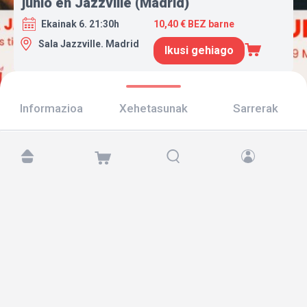
junio en Jazzville (Madrid)
Ekainak 6. 21:30h
10,40 € BEZ barne
Sala Jazzville. Madrid
Ikusi gehiago
Informazioa
Xehetasunak
Sarrerak
Aurkitu gaitzazu hemen:
Copyright © 2026 TicketAndRoll
Lege-oharra
,
pribatutasun-politika
eta
cookies
Website built by
rundevstudio.com