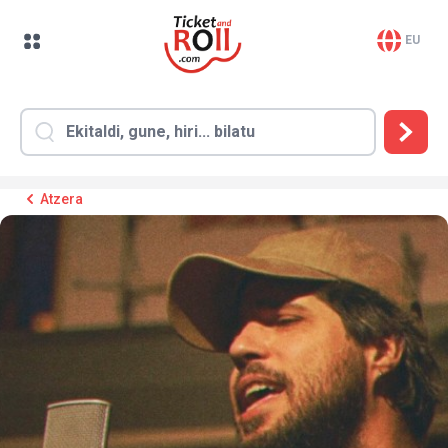
EU
Atzera