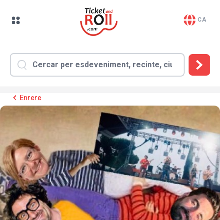
CA
Enrere