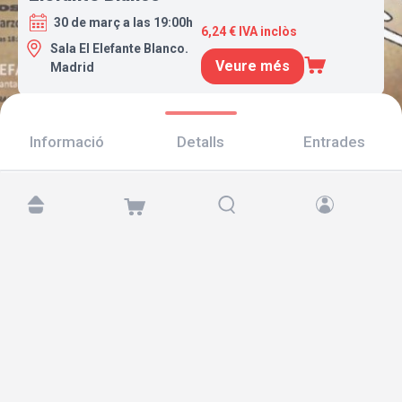
30 de març a las 19:00h
6,24 € IVA inclòs
Sala El Elefante Blanco.
Veure més
Madrid
Informació
Detalls
Entrades
Troba'ns a:
Copyright © 2026 TicketAndRoll
Avís legal
,
Política de privacitat
i de
galetes
Website built by
rundevstudio.com