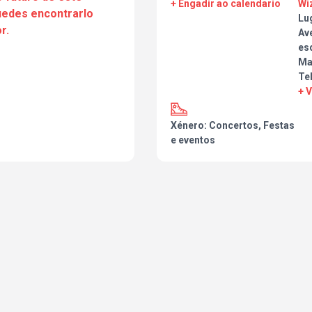
+ Engadir ao calendario
Wi
puedes encontrarlo
Lu
r.
Ave
esq
Ma
Tel
+ 
Xénero: Concertos, Festas
e eventos