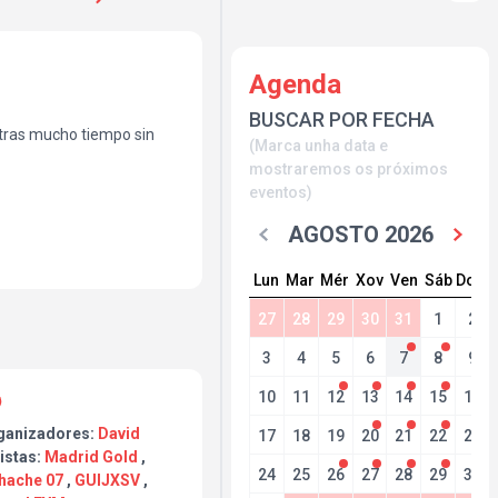
Agenda
BUSCAR POR FECHA
 tras mucho tiempo sin
(Marca unha data e
mostraremos os próximos
eventos)
AGOSTO 2026
Lun
Mar
Mér
Xov
Ven
Sáb
Dom
27
28
29
30
31
1
2
3
4
5
6
7
8
9
10
11
12
13
14
15
16
ganizadores:
David
17
18
19
20
21
22
23
istas:
Madrid Gold
,
24
25
26
27
28
29
30
hache 07
,
GUIJXSV
,