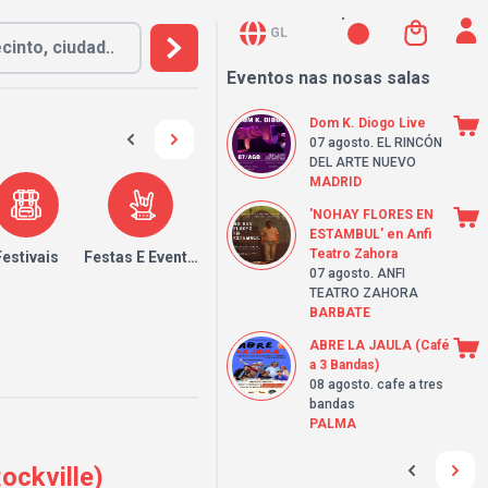
GL
Eventos nas nosas salas
Dom K. Diogo Live
07 agosto
. EL RINCÓN
DEL ARTE NUEVO
MADRID
'NOHAY FLORES EN
ESTAMBUL' en Anfi
Teatro Zahora
Festivais
Festas E Eventos
07 agosto
. ANFI
TEATRO ZAHORA
BARBATE
ABRE LA JAULA (Café
a 3 Bandas)
08 agosto
. cafe a tres
bandas
PALMA
ockville)