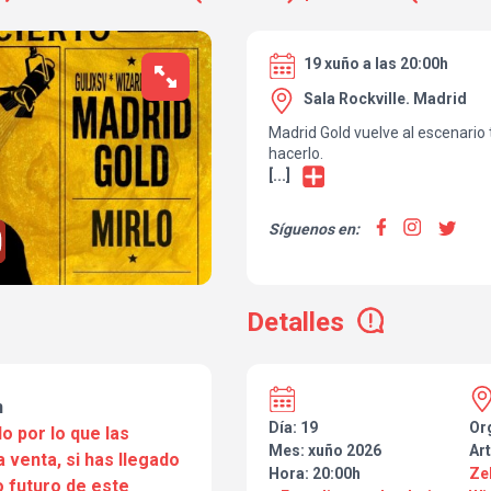
19 xuño a las 20:00h
Sala Rockville. Madrid
Madrid Gold vuelve al escenario
hacerlo.
[...]
Síguenos en:
Detalles
n
Día: 19
Or
o por lo que las
Mes: xuño 2026
Art
a venta, si has llegado
Hora: 20:00h
Ze
 futuro de este