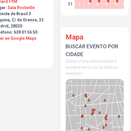
zard FYM
31
1
2
3
4
5
6
gar:
Sala Rockville
nida de Brasil 3
uina, C/ de Orense, 32
drid, 28020
éfono: 638 01 56 50
Mapa
Ver en Google Maps
BUSCAR EVENTO POR
CIDADE
(Selecciona unha cidade e
mostraremos os próximos
eventos)