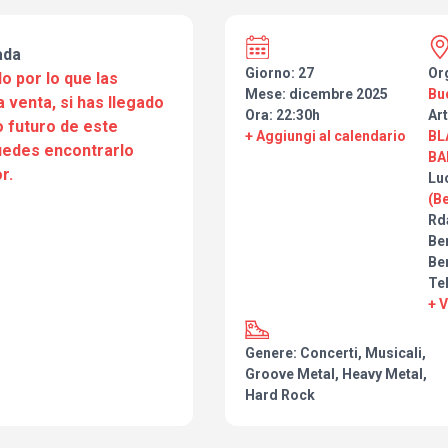
ada
Giorno: 27
Or
o por lo que las
Mese: dicembre 2025
Bu
a venta, si has llegado
Ora: 22:30h
Art
 futuro de este
+ Aggiungi al calendario
BL
puedes encontrarlo
BA
r.
Lu
(B
Rda
Be
Be
Te
+ 
Genere: Concerti, Musicali,
Groove Metal, Heavy Metal,
Hard Rock