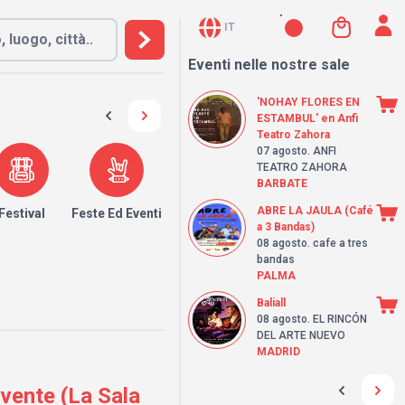
IT
Eventi nelle nostre sale
'NOHAY FLORES EN
ESTAMBUL' en Anfi
Teatro Zahora
07 agosto
. ANFI
TEATRO ZAHORA
BARBATE
ABRE LA JAULA (Café
Festival
Feste Ed Eventi
a 3 Bandas)
08 agosto
. cafe a tres
bandas
PALMA
Baliall
08 agosto
. EL RINCÓN
DEL ARTE NUEVO
MADRID
nte (La Sala