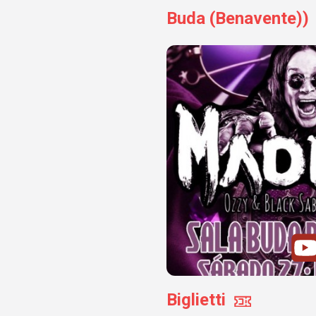
Buda (Benavente))
Biglietti