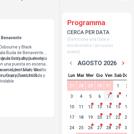
Programma
CERCA PER DATA
. Benavente
(Seleziona una data e
mostreremo i prossimi
Osbourne y Black
eventi)
Sala Buda de Benavente.
l gran Ozzy después de
ido, la actitud y la energía
AGOSTO 2026
con una puesta en escena
s un espectáculo de alto
aranoid, Iron Man, War
Lun
Mar
Mer
Gio
Ven
Sab
Dom
an una propuesta sólida y
, Crazy Train, N.I.B.,
vidable.
27
28
29
30
31
1
2
3
4
5
6
7
8
9
10
11
12
13
14
15
16
17
18
19
20
21
22
23
24
25
26
27
28
29
30