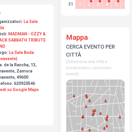
31
1
2
3
4
5
6
ganizzatori:
La Sala
da
isti:
MADMAN - OZZY &
Mappa
ACK SABBATH TRIBUTE
CERCA EVENTO PER
ND
ogo:
La Sala Buda
CITTÀ
enavente)
(Seleziona una città e
. de la Rancha, 13,
mostreremo i prossimi
navente, Zamora
eventi)
navente, 49600
lefono: 620920546
Vedi su Google Maps