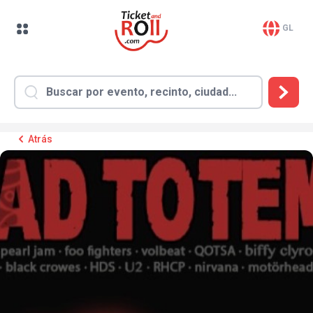
GL
Atrás