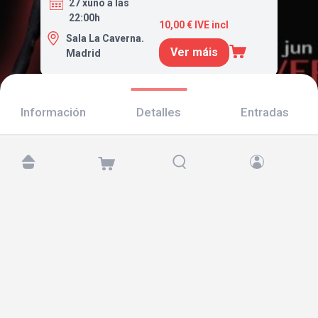
27 xuño a las
22:00h
10,00 € IVE incl
Sala La Caverna.
Ver máis
Madrid
Información
Detalles
Entradas
Atópanos en:
Copyright © 2026 TicketAndRoll
Aviso legal
,
política de privacidade
e de
cookies
Website built by
rundevstudio.com