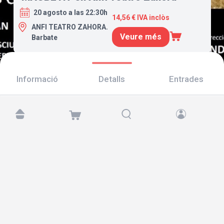
20 agosto a las 22:30h
14,56 € IVA inclòs
ANFI TEATRO ZAHORA.
Veure més
Barbate
Informació
Detalls
Entrades
Troba'ns a:
Copyright © 2026 TicketAndRoll
Avís legal
,
Política de privacitat
i de
galetes
Website built by
rundevstudio.com