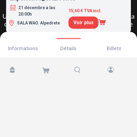
21 décembre a las
15,60 € TVA incl.
20:00h
Voir plus
SALA WAO. Alpedrete
Informations
Détails
Billets
Retrouvez-nous sur :
Copyright © 2026 TicketAndRoll
Mentions légales
,
politique de confidentialité
et de
cookies
Website built by
rundevstudio.com