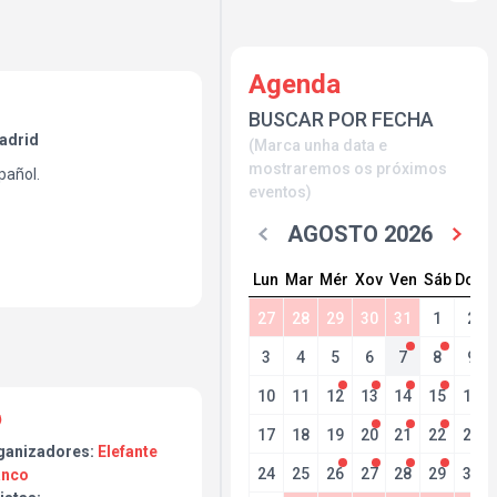
Agenda
BUSCAR POR FECHA
Madrid
(Marca unha data e
mostraremos os próximos
pañol.
eventos)
AGOSTO 2026
Lun
Mar
Mér
Xov
Ven
Sáb
Dom
27
28
29
30
31
1
2
3
4
5
6
7
8
9
10
11
12
13
14
15
16
17
18
19
20
21
22
23
ganizadores:
Elefante
24
25
26
27
28
29
30
anco