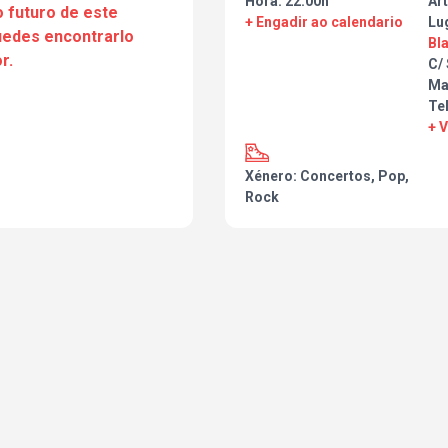
Hora: 22:00h
Art
 futuro de este
+ Engadir ao calendario
Lu
puedes encontrarlo
Bl
r.
C/
Ma
Te
+ 
Xénero: Concertos, Pop,
Rock