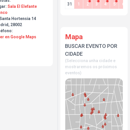
istas:
31
1
2
3
4
5
6
gar:
Sala El Elefante
anco
 Santa Hortensia 14
drid, 28002
léfono:
Mapa
Ver en Google Maps
BUSCAR EVENTO POR
CIDADE
(Selecciona unha cidade e
mostraremos os próximos
eventos)