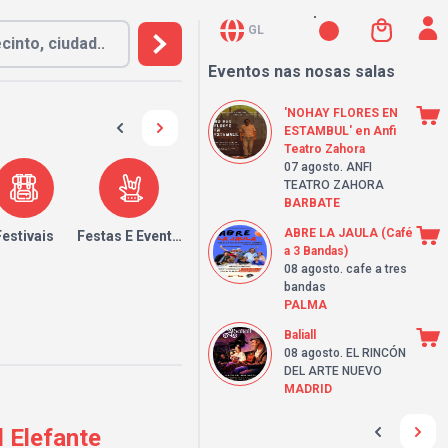
GL
Eventos nas nosas salas
'NOHAY FLORES EN
ESTAMBUL' en Anfi
Teatro Zahora
07 agosto
. ANFI
TEATRO ZAHORA
BARBATE
ABRE LA JAULA (Café
Festivais
Festas E Eventos
a 3 Bandas)
08 agosto
. cafe a tres
bandas
PALMA
Baliall
08 agosto
. EL RINCÓN
DEL ARTE NUEVO
MADRID
 Elefante