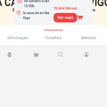
04 outubro a las
13:00h
15,60 € IVA incl.
la casa de arriba.
Ver mais
Vigo
Informação
Detalhes
Bilhetes
Encontre-nos em:
Copyright © 2026 TicketAndRoll
Aviso legal
,
política de privacidade
e de
cookies
Website built by
rundevstudio.com