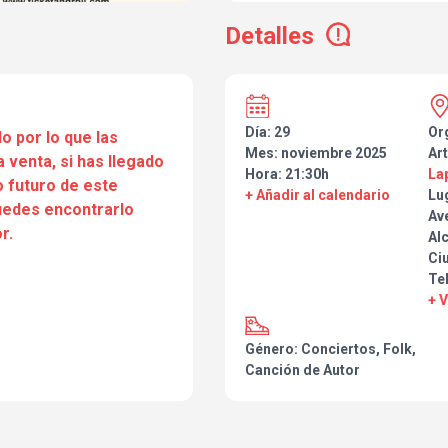
dos libros llenos de poesía y rela
talla de Martín Bruhn, Raúl Mar
Detalles
universo, de las huellas, del amo
Kanevsky o Javier Quintana.
de creación de toda la obra de
concebida.
Día: 29
Or
o por lo que las
Mes: noviembre 2025
Art
a venta, si has llegado
Hora: 21:30h
La
 futuro de este
+ Añadir al calendario
Lu
puedes encontrarlo
Av
r.
Alc
Ci
Te
+ 
Género: Conciertos, Folk,
Canción de Autor