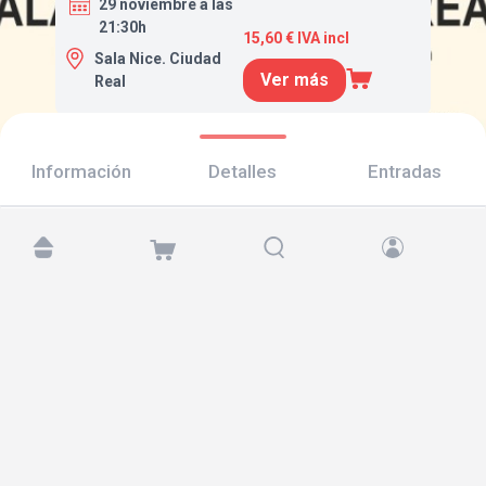
29 noviembre a las
21:30h
15,60 € IVA incl
Sala Nice. Ciudad
Ver más
Real
Información
Detalles
Entradas
Encuéntranos en:
Copyright © 2026 TicketAndRoll
Aviso legal
,
política de privacidad
y de
cookies
Website built by
rundevstudio.com