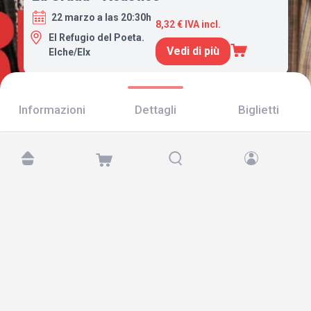
22 marzo a las 20:30h
8,32 € IVA incl.
El Refugio del Poeta.
Vedi di più
Elche/Elx
Informazioni
Dettagli
Biglietti
Trovaci su:
Copyright © 2026 TicketAndRoll
Avviso legale
,
informativa sulla privacy
e di
cookies
Website built by
rundevstudio.com