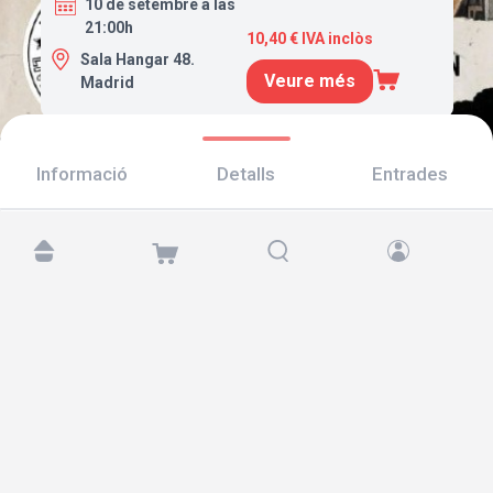
10 de setembre a las
21:00h
10,40 € IVA inclòs
Sala Hangar 48.
Veure més
Madrid
Informació
Detalls
Entrades
Troba'ns a:
Copyright © 2026 TicketAndRoll
Avís legal
,
Política de privacitat
i de
galetes
Website built by
rundevstudio.com