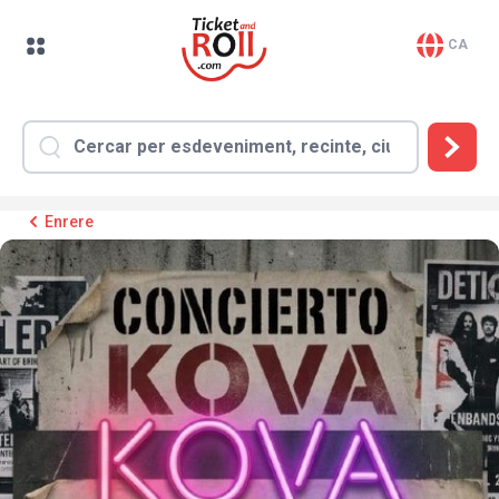
CA
Enrere