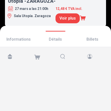
Utopía -ZARAGOZA-
27 mars a las 21:00h
12,48 € TVA incl.
Sala Utopía. Zaragoza
Voir plus
Informations
Détails
Billets
Retrouvez-nous sur :
Copyright © 2026 TicketAndRoll
Mentions légales
,
politique de confidentialité
et de
cookies
Website built by
rundevstudio.com