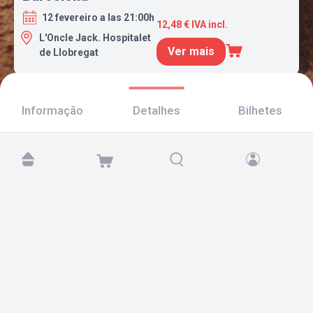
12 fevereiro a las 21:00h
12,48 € IVA incl.
L'Oncle Jack. Hospitalet
Ver mais
de Llobregat
Informação
Detalhes
Bilhetes
Encontre-nos em:
Copyright © 2026 TicketAndRoll
Aviso legal
,
política de privacidade
e de
cookies
Website built by
rundevstudio.com