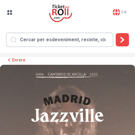
CA
Enrere