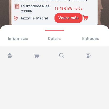
09 d'octubre a las
12,48 € IVA inclòs
21:00h
Veure més
Jazzville. Madrid
Informació
Detalls
Entrades
Troba'ns a:
Copyright © 2026 TicketAndRoll
Avís legal
,
Política de privacitat
i de
galetes
Website built by
rundevstudio.com