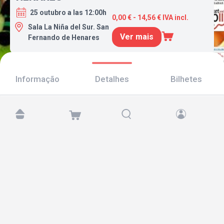
25 outubro a las 12:00h
0,00 € - 14,56 € IVA incl.
Sala La Niña del Sur. San
Ver mais
Fernando de Henares
Informação
Detalhes
Bilhetes
Encontre-nos em:
Copyright © 2026 TicketAndRoll
Aviso legal
,
política de privacidade
e de
cookies
Website built by
rundevstudio.com