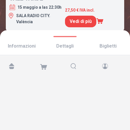
15 maggio a las 22:30h
27,50 € IVA incl.
SALA RADIO CITY.
Vedi di più
València
Informazioni
Dettagli
Biglietti
Trovaci su:
Copyright © 2026 TicketAndRoll
Avviso legale
,
informativa sulla privacy
e di
cookies
Website built by
rundevstudio.com