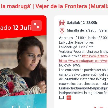
a la madrugá' | Vejer de la Frontera (Mural
Uztailak 12. 22:00h
Muralla de la Segur. Vejer
Apertura - 21:00 h. Inicio - 22:00 
La Noche : Pepe Torres
La Madrugá : Lela Soto
Verbena Popular : Una vez finali
Toda la info en
https://vejerfl
https://www.instagram.com/vej
NORMATIVAS
Las entradas no pueden ser obje
cambio, salvo cancelación del e
de la fecha.
· Si las circunstancias lo exig
reserva los derechos de cancelar
fechas, los horarios, los progra
Con la cancelación total de alg
intérpretes.
iniciar el festival la organiz
[...]
El importe de las entradas se de
utilizado para su compra