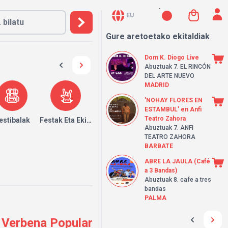
EU
Gure aretoetako ekitaldiak
Dom K. Diogo Live
Abuztuak 7.
EL RINCÓN
DEL ARTE NUEVO
MADRID
'NOHAY FLORES EN
ESTAMBUL' en Anfi
Teatro Zahora
k
estibalak
Festak Eta Ekitaldiak
Abuztuak 7.
ANFI
TEATRO ZAHORA
BARBATE
ABRE LA JAULA (Café
a 3 Bandas)
Abuztuak 8.
cafe a tres
bandas
PALMA
 Verbena Popular