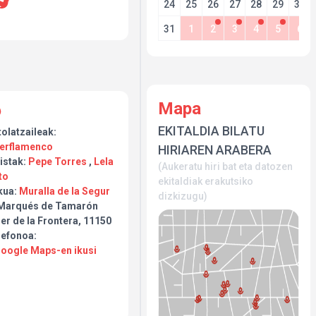
24
25
26
27
28
29
30
31
1
2
3
4
5
6
Mapa
EKITALDIA BILATU
olatzaileak:
jerflamenco
HIRIAREN ARABERA
istak:
Pepe Torres
,
Lela
(Aukeratu hiri bat eta datozen
to
ekitaldiak erakutsiko
kua:
Muralla de la Segur
dizkizugu)
Marqués de Tamarón
er de la Frontera, 11150
lefonoa:
Google Maps-en ikusi