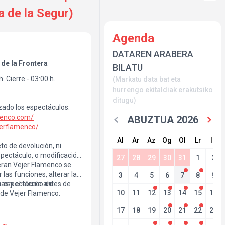
la de la Segur)
Agenda
DATAREN ARABERA
 de la Frontera
BILATU
h. Cierre - 03:00 h.
(Markatu data bat eta
hurrengo ekitaldiak erakutsiko
ditugu)
zado los espectáculos.
amenco.com/
ABUZTUA 2026
erflamenco/
Al
Ar
Az
Og
Ol
Lr
Ig
to de devolución, ni
spectáculo, o modificación
27
28
29
30
31
1
2
ieran Vejer Flamenco se
 las funciones, alterar las
3
4
5
6
7
8
9
mas y el elenco de
ún espectáculo antes de
10
11
12
13
14
15
16
ación de Vejer Flamenco:
17
18
19
20
21
22
23
volverá por el mismo canal