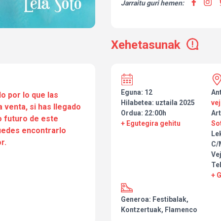
Jarraitu guri hemen:
Xehetasunak
Eguna: 12
Ant
o por lo que las
Hilabetea: uztaila 2025
ve
a venta, si has llegado
Ordua: 22:00h
Art
 futuro de este
+ Egutegira gehitu
So
puedes encontrarlo
Le
r.
C/
Vej
Te
+ 
Generoa: Festibalak,
Kontzertuak, Flamenco