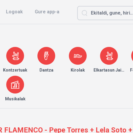
Logoak
Gure app-a
Kontzertuak
Dantza
Kirolak
Elkartasun Jaialdia
F
Musikalak
 FLAMENCO - Pepe Torres + Lela Soto +