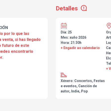
Detalles
La entrada incluye 1 consumici
CIÓN
Día: 25
Or
o por lo que las
Mes: xuño 2026
Art
a venta, si has llegado
Hora: 21:30h
Lu
 futuro de este
+ Engadir ao calendario
Ca
puedes encontrarlo
He
r.
Elc
Te
+ 
Xénero: Concertos, Festas
e eventos, Canción de
autor, Indie, Pop