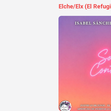
Elche/Elx (El Refug