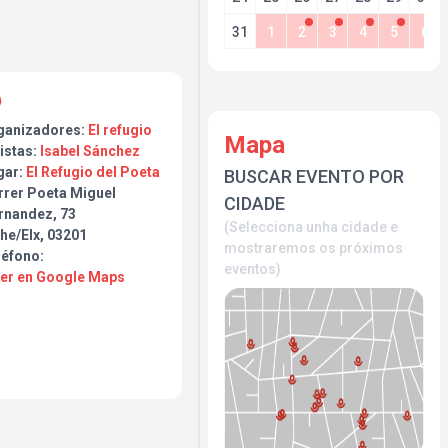
31
1
2
3
4
5
6
ón
ganizadores:
El refugio
Mapa
istas:
Isabel Sánchez
gar:
El Refugio del Poeta
BUSCAR EVENTO POR
rrer Poeta Miguel
CIDADE
rnandez, 73
(Selecciona unha cidade e
he/Elx, 03201
mostraremos os próximos
léfono:
eventos)
Ver en Google Maps