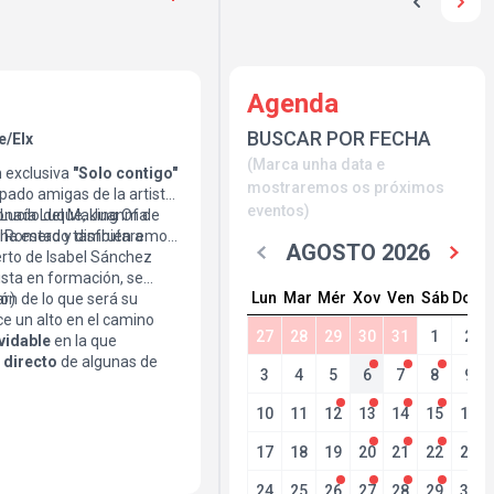
Agenda
BUSCAR POR FECHA
e/Elx
(Marca unha data e
 exclusiva
"Solo contigo"
mostraremos os próximos
ipado amigas de la artista
eventos)
e Lucía Luque, Juanma
ionado del Making Of de
 ha estado también a
vi Romero y disfrutaremos
AGOSTO 2026
erto de Isabel Sánchez
ista en formación, se
Lun
Mar
Mér
Xov
Ven
Sáb
Dom
ón de lo que será su
ar)
ce un alto en el camino
27
28
29
30
31
1
2
vidable
en la que
 directo
de algunas de
3
4
5
6
7
8
9
uchar en él.
ue se mueve entre el pop
10
11
12
13
14
15
16
canción de autor, la
sinceras, directas y muy
17
18
19
20
21
22
23
icia y te emociona.
24
25
26
27
28
29
30