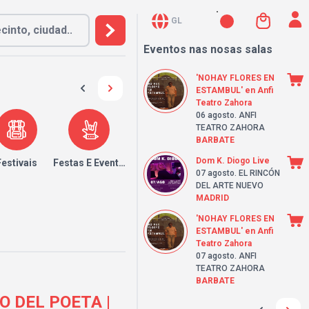
GL
Eventos nas nosas salas
'NOHAY FLORES EN
ESTAMBUL' en Anfi
Teatro Zahora
06 agosto
. ANFI
TEATRO ZAHORA
BARBATE
Dom K. Diogo Live
Festivais
Festas E Eventos
07 agosto
. EL RINCÓN
DEL ARTE NUEVO
MADRID
'NOHAY FLORES EN
ESTAMBUL' en Anfi
Teatro Zahora
07 agosto
. ANFI
TEATRO ZAHORA
BARBATE
O DEL POETA |