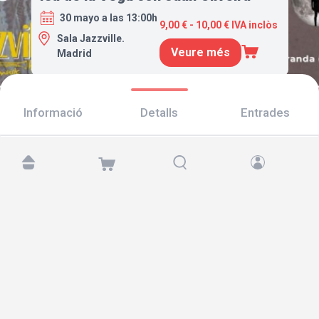
30 mayo a las 13:00h
9,00 € - 10,00 € IVA inclòs
Sala Jazzville.
Veure més
Madrid
Informació
Detalls
Entrades
Troba'ns a:
Copyright © 2026 TicketAndRoll
Avís legal
,
Política de privacitat
i de
galetes
Website built by
rundevstudio.com