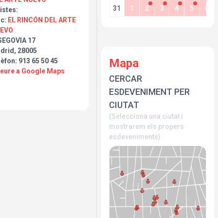
31
1
2
3
4
5
6
istes:
oc:
EL RINCÓN DEL ARTE
EVO
SEGOVIA 17
drid, 28005
Mapa
èfon: 913 65 50 45
Veure a Google Maps
CERCAR
ESDEVENIMENT PER
CIUTAT
(Selecciona una ciutat i
mostrarem els propers
esdeveniments)