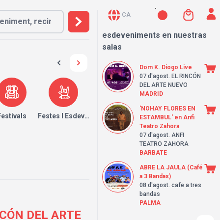
CA
esdeveniments en nuestras
salas
Dom K. Diogo Live
07 d'agost
. EL RINCÓN
DEL ARTE NUEVO
MADRID
'NOHAY FLORES EN
Festivals
Festes I Esdeveniments
ESTAMBUL' en Anfi
Teatro Zahora
07 d'agost
. ANFI
TEATRO ZAHORA
BARBATE
ABRE LA JAULA (Café
a 3 Bandas)
08 d'agost
. cafe a tres
bandas
PALMA
INCÓN DEL ARTE