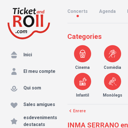
Concerts
Agenda
Categories
Inici
Cinema
Comèdia
El meu compte
Qui som
Infantil
Monòlegs
Sales amigues
Enrere
esdeveniments
INMA SERRANO en e
destacats