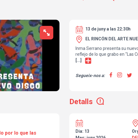
13 de juny a las 22:30h
EL RINCÓN DEL ARTE NUE
Inma Serrano presenta su nuevo d
reflejo de lo que grabo en "Las 
pasado mes de mayo. Mientras s
[...]
cumple 30 años, nos ofrece má
canción.
Segueix-nos a:
Detalls
Dia: 13
Or
o por lo que las
Mes: juny 2026
DE