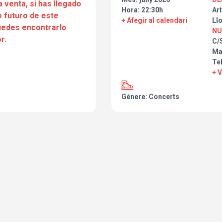
a venta, si has llegado
Hora: 22:30h
Art
 futuro de este
+ Afegir al calendari
Ll
puedes encontrarlo
NU
r.
C/
Ma
Tel
+ 
Gènere: Concerts