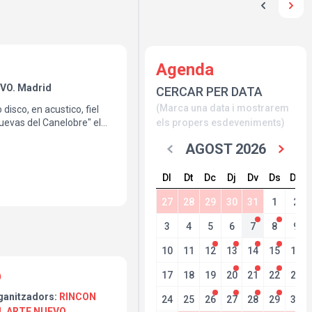
Agenda
VO. Madrid
CERCAR PER DATA
(Marca una data i mostrarem
isco, en acustico, fiel
Cuevas del Canelobre" el
els propers esdeveniments)
u "Cantos de sirena"
AGOST 2026
s magia en forma de
Dl
Dt
Dc
Dj
Dv
Ds
Dg
27
28
29
30
31
1
2
3
4
5
6
7
8
9
10
11
12
13
14
15
16
17
18
19
20
21
22
23
ganitzadors:
RINCON
24
25
26
27
28
29
30
L ARTE NUEVO