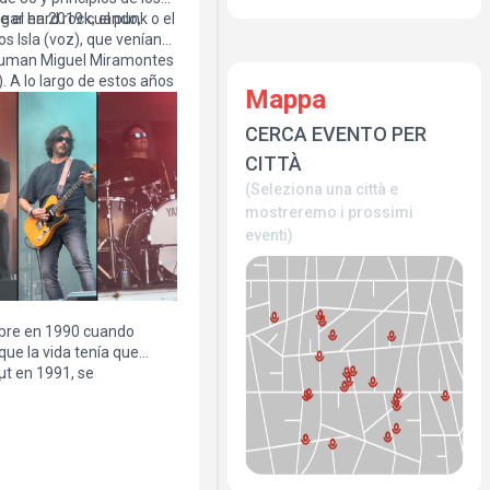
 el hard rock, el punk o el
lugar en 2019 cuando,
os Isla (voz), que venían
 suman Miguel Miramontes
). A lo largo de estos años
Mappa
conseguir una colección
arcasmo y de energía
CERCA EVENTO PER
la esencia de un sonido
CITTÀ
iguales.
(Seleziona una città e
mostreremo i prossimi
eventi)
bre en 1990 cuando
que la vida tenía que
ut en 1991, se
e
al, compartiendo
rados del panorama
n un directo potente y
u del rock clásico. Tras
o parón de más de veinte