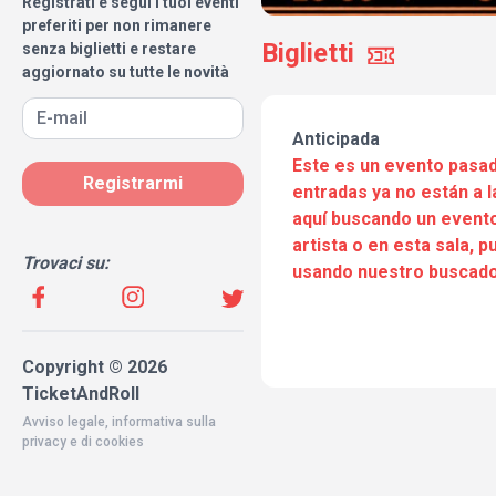
Registrati e segui i tuoi eventi
preferiti per non rimanere
Biglietti
senza biglietti e restare
aggiornato su tutte le novità
Anticipada
Este es un evento pasad
Registrarmi
entradas ya no están a l
aquí buscando un evento
artista o en esta sala, 
Trovaci su:
usando nuestro buscado
Copyright © 2026
TicketAndRoll
Avviso legale
,
informativa sulla
privacy
e di
cookies
Website built by
rundevstudio.com