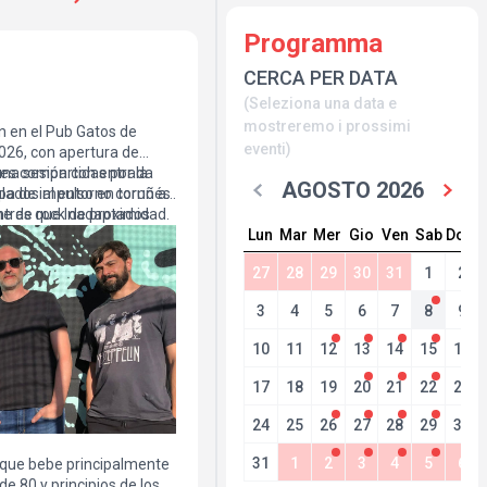
Programma
CERCA PER DATA
(Seleziona una data e
mostreremo i prossimi
n en el Pub Gatos de
eventi)
2026, con apertura de
 una sesión con entrada
les compartidas por la
AGOSTO 2026
lados al entorno coruñés
pa de impulso en torno a
e de rock de proximidad.
entras que Inadaptados
Lun
Mar
Mer
Gio
Ven
Sab
Dom
más larga, con origen en
actividad con nuevas
27
28
29
30
31
1
2
. El encuentro entre ambos
entre renovación y
3
4
5
6
7
8
9
nda que presenta nueva
 experiencia acumulada
10
11
12
13
14
15
16
a el escenario.
17
18
19
20
21
22
23
24
25
26
27
28
29
30
31
1
2
3
4
5
6
 que bebe principalmente
de 80 y principios de los