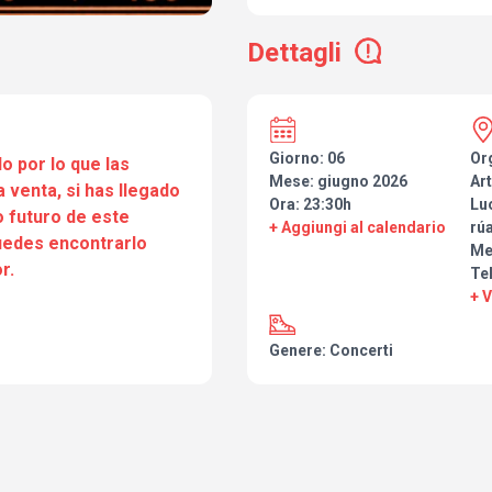
años, el reencuentro para el 30 a
Cambre (del que fueron fundador
Dettagli
y les animó a retomar su histo
vuelve con madurez, nuevos tem
rebelde, demostrando que la pasi
nunca pasa de moda mientras h
tocar.
Giorno: 06
Or
o por lo que las
Mese: giugno 2026
Art
a venta, si has llegado
Ora: 23:30h
Lu
 futuro de este
+ Aggiungi al calendario
rúa
puedes encontrarlo
Me
r.
Tel
+ 
Genere: Concerti