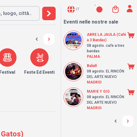
IT
Eventi nelle nostre sale
ABRE LA JAULA (Café
a 3 Bandas)
08 agosto
. cafe a tres
bandas
PALMA
Baliall
08 agosto
. EL RINCÓN
Festival
Feste Ed Eventi
DEL ARTE NUEVO
MADRID
MARIE Y GIO
08 agosto
. EL RINCÓN
DEL ARTE NUEVO
MADRID
 Gatos)