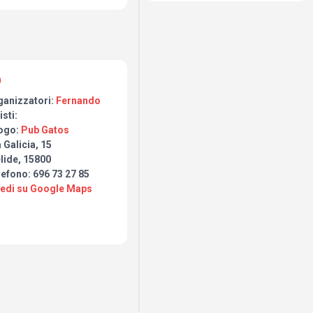
niversario del Rock in
es) les devolvió la llama
ria. Hoy, INADAPTADOS
as y el mismo espíritu
ón por el rock clásico
aya un escenario donde
ganizzatori:
Fernando
isti:
ogo:
Pub Gatos
 Galicia, 15
lide, 15800
efono: 696 73 27 85
Vedi su Google Maps