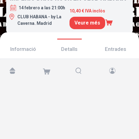
14 febrero a las 21:00h
10,40 € IVA inclòs
CLUB HABANA - by La
Veure més
Caverna. Madrid
Informació
Detalls
Entrades
Troba'ns a:
Copyright © 2026 TicketAndRoll
Avís legal
,
Política de privacitat
i de
galetes
Website built by
rundevstudio.com