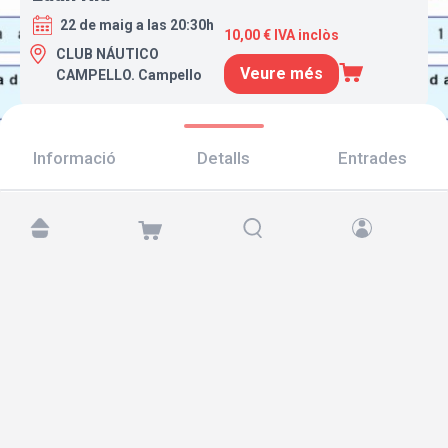
22 de maig a las 20:30h
10,00 € IVA inclòs
CLUB NÁUTICO
Veure més
CAMPELLO. Campello
Informació
Detalls
Entrades
Troba'ns a:
Copyright © 2026 TicketAndRoll
Avís legal
,
Política de privacitat
i de
galetes
Website built by
rundevstudio.com