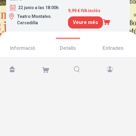
22 junio a las 18:00h
9,99 € IVA inclòs
Teatro Montalvo.
Veure més
Cercedilla
Informació
Detalls
Entrades
Troba'ns a:
Copyright © 2026 TicketAndRoll
Avís legal
,
Política de privacitat
i de
galetes
Website built by
rundevstudio.com