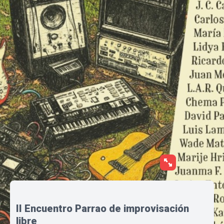
II Encuentro Parrao de improvisación
libre