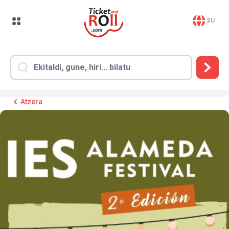
EU
Atzera