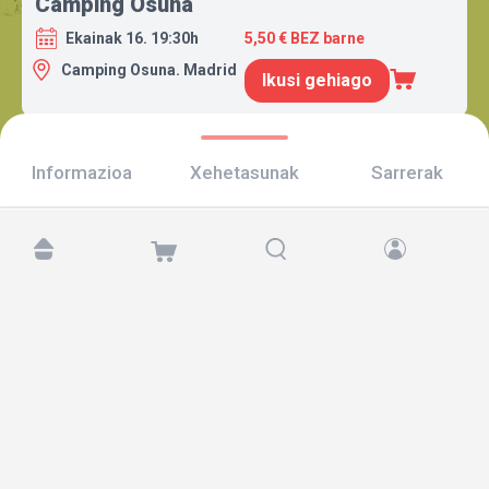
Camping Osuna
Ekainak 16. 19:30h
5,50 € BEZ barne
Camping Osuna. Madrid
Ikusi gehiago
Informazioa
Xehetasunak
Sarrerak
Aurkitu gaitzazu hemen:
Copyright © 2026 TicketAndRoll
Lege-oharra
,
pribatutasun-politika
eta
cookies
Website built by
rundevstudio.com