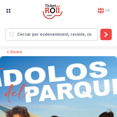
CA
Enrere