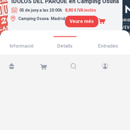
ÍDOLOS DEL PARQUE en Camping Osuna
05 de juny a las 20:00h
8,80 € IVA inclòs
Camping Osuna. Madrid
Veure més
Informació
Detalls
Entrades
Troba'ns a:
Copyright © 2026 TicketAndRoll
Avís legal
,
Política de privacitat
i de
galetes
Website built by
rundevstudio.com