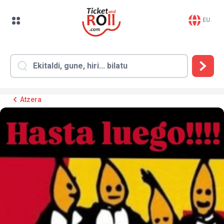
EU
Atzera