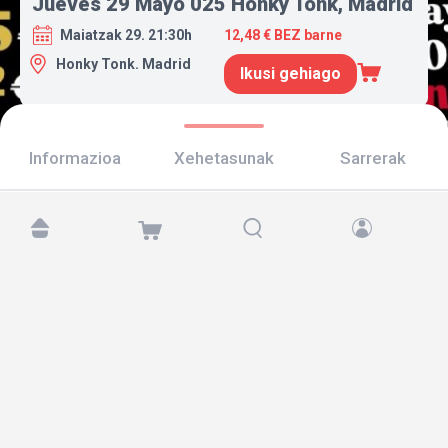
Jueves 29 Mayo 025 Honky Tonk, Madrid
Maiatzak 29. 21:30h
12,48 € BEZ barne
Honky Tonk. Madrid
Ikusi gehiago
Informazioa
Xehetasunak
Sarrerak
Aurkitu gaitzazu hemen:
Copyright © 2026 TicketAndRoll
Lege-oharra
,
pribatutasun-politika
eta
cookies
Website built by
rundevstudio.com