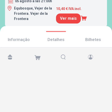
05 agosto a las 21:00h
Equbosque, Vejer de la
10,40 € IVA incl.
Frontera. Vejer de la
Ver mais
Frontera
Informação
Detalhes
Bilhetes
Encontre-nos em:
Copyright © 2026 TicketAndRoll
Aviso legal
,
política de privacidade
e de
cookies
Website built by
rundevstudio.com