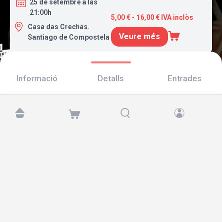
25 de setembre a las
21:00h
5,00 € - 16,00 € IVA inclòs
Casa das Crechas.
Veure més
Santiago de Compostela
Informació
Detalls
Entrades
Troba'ns a:
Copyright © 2026 TicketAndRoll
Avís legal
,
Política de privacitat
i de
galetes
Website built by
rundevstudio.com