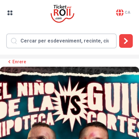
CA
Enrere