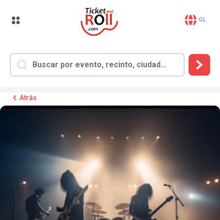
GL
Atrás