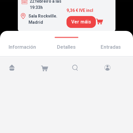
22 febreiro a las
19:33h
9,36 € IVE incl
Sala Rockville.
Ver máis
Madrid
Información
Detalles
Entradas
Atópanos en:
Copyright © 2026 TicketAndRoll
Aviso legal
,
política de privacidade
e de
cookies
Website built by
rundevstudio.com