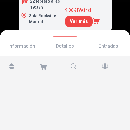
22 febrero a las
19:33h
9,36 € IVA incl
Sala Rockville.
Ver más
Madrid
Información
Detalles
Entradas
Encuéntranos en:
Copyright © 2026 TicketAndRoll
Aviso legal
,
política de privacidad
y de
cookies
Website built by
rundevstudio.com