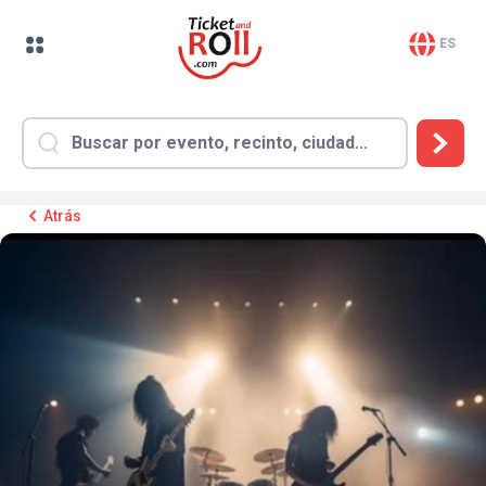
ES
Atrás