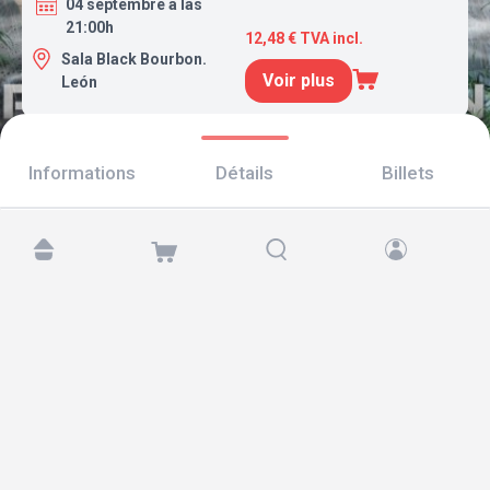
04 septembre a las
21:00h
12,48 € TVA incl.
Sala Black Bourbon.
Voir plus
León
Informations
Détails
Billets
Retrouvez-nous sur :
Copyright © 2026 TicketAndRoll
Mentions légales
,
politique de confidentialité
et de
cookies
Website built by
rundevstudio.com