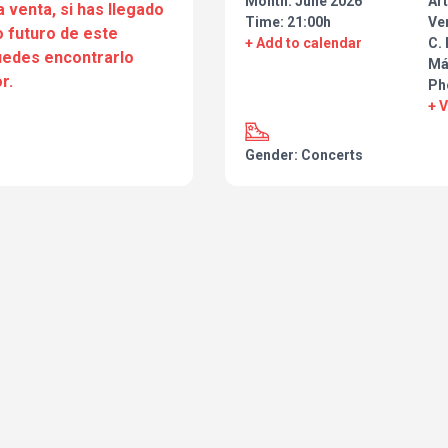
Month: June 2026
Art
a venta, si has llegado
Time: 21:00h
Ve
 futuro de este
+ Add to calendar
C.
puedes encontrarlo
Má
r.
Ph
+ 
Gender: Concerts