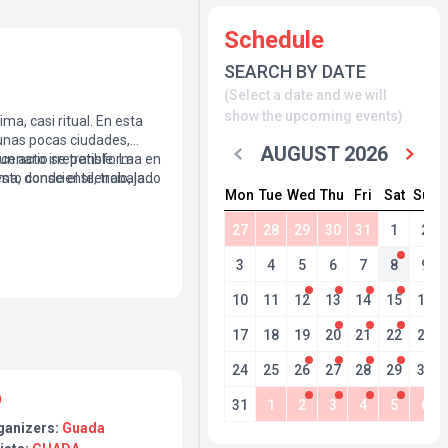
Schedule
SEARCH BY DATE
(Select a date and we will
show the upcoming events)
ma, casi ritual. En esta
 unas pocas ciudades,
AUGUST 2026
n acto irrepetible. La
escenario se transforma en
sto consciente, trabajado
a, donde el silencio, la
Mon
Tue
Wed
Thu
Fri
Sat
Sun
 apuesta creativa de la
con el público. No es solo
 que atraviesa el cuerpo,
27
28
29
30
31
1
2
nece cuando todo
3
4
5
6
7
8
9
10
11
12
13
14
15
16
17
18
19
20
21
22
23
24
25
26
27
28
29
30
31
1
2
3
4
5
6
ganizers:
Guada