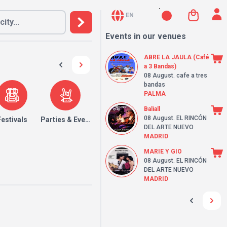
EN
Events in our venues
ABRE LA JAULA (Café
a 3 Bandas)
08 August
. cafe a tres
bandas
PALMA
Baliall
08 August
. EL RINCÓN
Festivals
Parties & Events
DEL ARTE NUEVO
MADRID
MARIE Y GIO
08 August
. EL RINCÓN
DEL ARTE NUEVO
MADRID