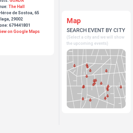
ists:
GUADA
nue:
The Hall
 Héroe de Sostoa, 65
Map
laga, 29002
one: 679441801
SEARCH EVENT BY CITY
View on Google Maps
(Select a city and we will show
the upcoming events)