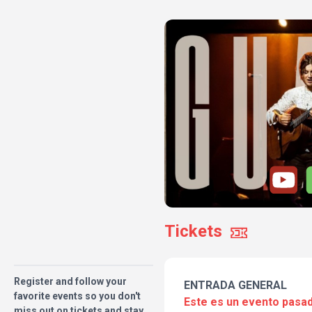
Tickets
Register and follow your
ENTRADA GENERAL
favorite events so you don't
Este es un evento pasad
miss out on tickets and stay