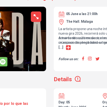
05 June a las 21:00h
The Hall. Málaga
La artista propone una noche ínti
nueva gira 2026, recorrerá solo
convirtiendo cada encuentro en u
A través de su último disco, el 
música se despliega como un ge
un espacio de sensibilidad extrem
al detalle, para revelar la nueva
emoción y la presencia dialogan 
[...]
artista.
un concierto: es una experiencia
despierta sensaciones y perma
Follow us on:
termina.
Details
Day: 05
Or
o por lo que las