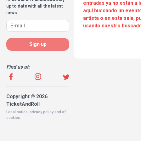
entradas ya no están a l
up to date with all the latest
aquí buscando un evento
news
artista o en esta sala, 
usando nuestro buscado
Sign up
Find us at:
Copyright © 2026
TicketAndRoll
Legal notice
,
privacy policy
and of
cookies
Website built by
rundevstudio.com