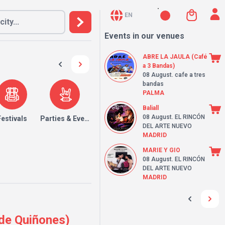
EN
Events in our venues
ABRE LA JAULA (Café
a 3 Bandas)
08 August
. cafe a tres
bandas
PALMA
Baliall
08 August
. EL RINCÓN
Festivals
Parties & Events
DEL ARTE NUEVO
MADRID
MARIE Y GIO
08 August
. EL RINCÓN
DEL ARTE NUEVO
MADRID
 de Quiñones)