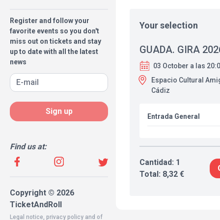
Register and follow your
Your selection
favorite events so you don't
miss out on tickets and stay
GUADA. GIRA 202
up to date with all the latest
news
03 October a las 20:
Espacio Cultural Ami
Cádiz
Sign up
Entrada General
Find us at:
Cantidad: 1
Total: 8,32 €
Copyright © 2026
TicketAndRoll
Legal notice
,
privacy policy
and of