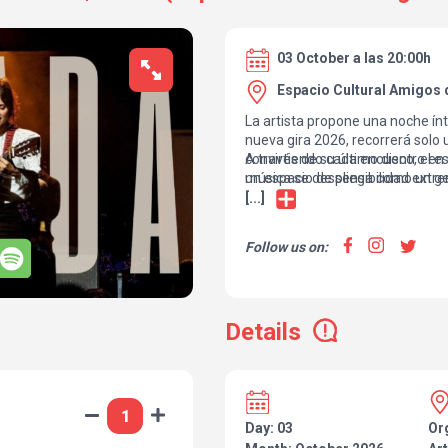
03 October a las 20:00h
Espacio Cultural Amigos 
La artista propone una noche ínti
nueva gira 2026, recorrerá solo
convirtiendo cada encuentro en u
A través de su último disco, el 
música se despliega como un ge
un espacio de sensibilidad extrem
al detalle, para revelar la nueva
emoción y la presencia dialogan 
[...]
artista.
un concierto: es una experiencia
despierta sensaciones y perma
Follow us on:
termina.
Details
Day: 03
Or