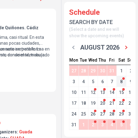
Schedule
SEARCH BY DATE
de Quiñones. Cádiz
(Select a date and we will
show the upcoming events)
ma, casi ritual. En esta
 unas pocas ciudades,
AUGUST 2026
n acto irrepetible. La
escenario se transforma en
sto consciente, trabajado
a, donde el silencio, la
Mon
Tue
Wed
Thu
Fri
Sat
Sun
 apuesta creativa de la
con el público. No es solo
 que atraviesa el cuerpo,
27
28
29
30
31
1
2
nece cuando todo
3
4
5
6
7
8
9
10
11
12
13
14
15
16
17
18
19
20
21
22
23
24
25
26
27
28
29
30
31
1
2
3
4
5
6
ganizers:
Guada