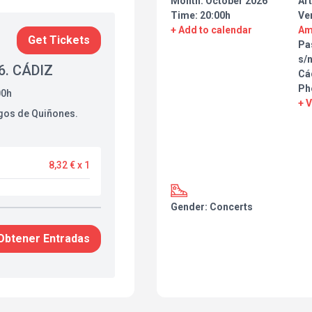
Month: October 2026
Art
Time: 20:00h
Ve
+ Add to calendar
Am
Get Tickets
Pa
s/
6. CÁDIZ
Cá
Ph
00h
+ 
gos de Quiñones.
8,32 € x 1
Gender: Concerts
Obtener Entradas