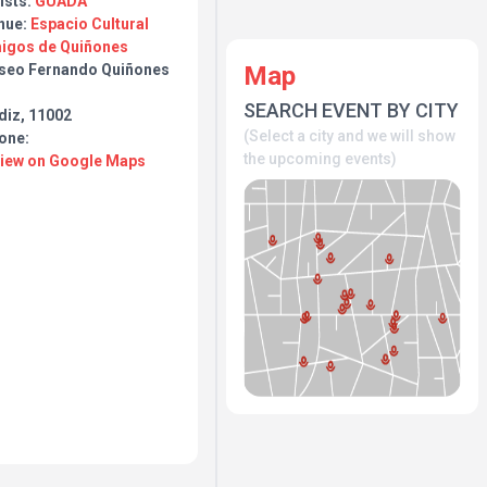
ists:
GUADA
nue:
Espacio Cultural
igos de Quiñones
Map
seo Fernando Quiñones
n
SEARCH EVENT BY CITY
diz, 11002
(Select a city and we will show
one:
the upcoming events)
View on Google Maps