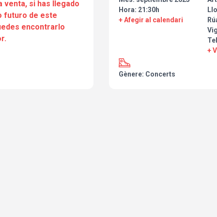
a venta, si has llegado
Hora: 21:30h
Ll
 futuro de este
+ Afegir al calendari
Rúa
puedes encontrarlo
Vi
r.
Te
+ 
Gènere: Concerts