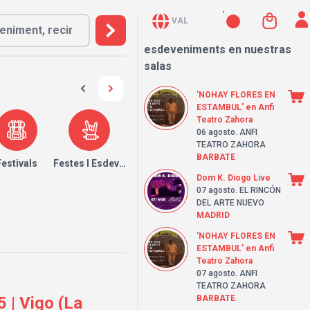
VAL
esdeveniments en nuestras
salas
'NOHAY FLORES EN
ESTAMBUL' en Anfi
Teatro Zahora
06 agosto
. ANFI
TEATRO ZAHORA
BARBATE
Festivals
Festes I Esdeveniments
Dom K. Diogo Live
07 agosto
. EL RINCÓN
DEL ARTE NUEVO
MADRID
'NOHAY FLORES EN
ESTAMBUL' en Anfi
Teatro Zahora
07 agosto
. ANFI
TEATRO ZAHORA
 | Vigo (La
BARBATE