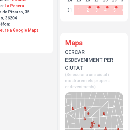
24
25
26
27
28
29
30
oc:
La Pecera
31
1
2
3
4
5
6
 de Pizarro, 35
go, 36204
lèfon:
Veure a Google Maps
Mapa
CERCAR
ESDEVENIMENT PER
CIUTAT
(Selecciona una ciutat i
mostrarem els propers
esdeveniments)