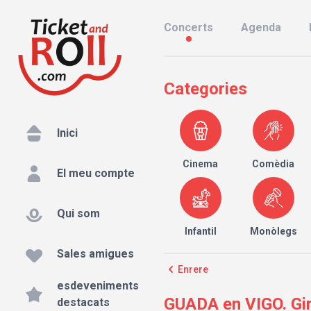
Concerts
Agenda
Categories
Inici
Cinema
Comèdia
El meu compte
Qui som
Infantil
Monòlegs
Sales amigues
Enrere
esdeveniments
GUADA en VIGO. Gira
destacats