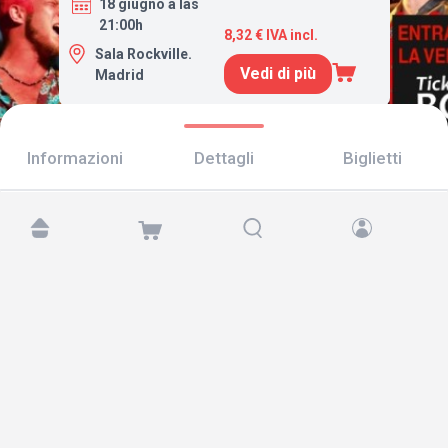
18 giugno a las
21:00h
8,32 € IVA incl.
Sala Rockville.
Vedi di più
Madrid
Informazioni
Dettagli
Biglietti
Trovaci su:
Copyright © 2026 TicketAndRoll
Avviso legale
,
informativa sulla privacy
e di
cookies
Website built by
rundevstudio.com