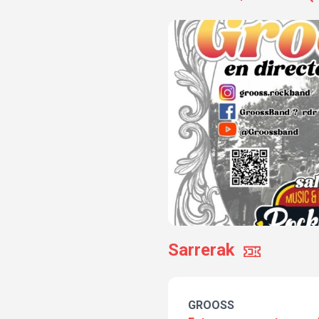
Sarrerak
GROOSS