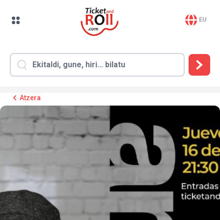
EU
Atzera