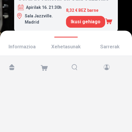
Apirilak 16. 21:30h
8,32 € BEZ barne
Sala Jazzville.
Ikusi gehiago
Madrid
Informazioa
Xehetasunak
Sarrerak
Aurkitu gaitzazu hemen:
Copyright © 2026 TicketAndRoll
Lege-oharra
,
pribatutasun-politika
eta
cookies
Website built by
rundevstudio.com