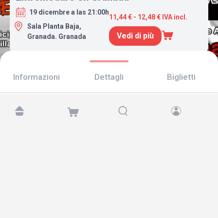
19 dicembre a las 21:00h
11,44 € - 12,48 € IVA incl.
Sala Planta Baja,
Vedi di più
Granada. Granada
Informazioni
Dettagli
Biglietti
Trovaci su:
Copyright © 2026 TicketAndRoll
Avviso legale
,
informativa sulla privacy
e di
cookies
Website built by
rundevstudio.com