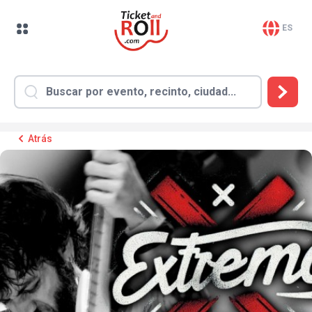
ES
Atrás