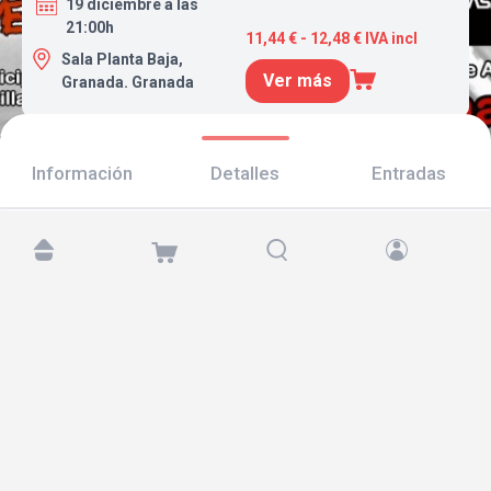
19 diciembre a las
21:00h
11,44 € - 12,48 € IVA incl
Sala Planta Baja,
Ver más
Granada. Granada
Información
Detalles
Entradas
Encuéntranos en:
Copyright © 2026 TicketAndRoll
Aviso legal
,
política de privacidad
y de
cookies
Website built by
rundevstudio.com