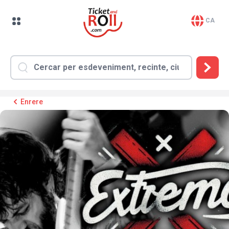
CA
Enrere