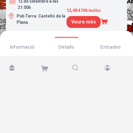
12 de setembre a las
21:00h
12,48 € IVA inclòs
Pub Terra. Castelló de la
Veure més
Plana
Informació
Detalls
Entrades
Troba'ns a:
Copyright © 2026 TicketAndRoll
Avís legal
,
Política de privacitat
i de
galetes
Website built by
rundevstudio.com