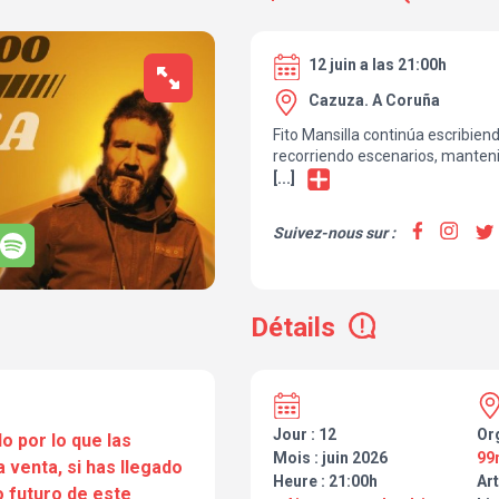
12 juin a las 21:00h
Cazuza. A Coruña
Fito Mansilla continúa escribie
recorriendo escenarios, manteni
convicción de que cada canción 
[...]
verdad emocional. Su biografía, 
historia de un artesano de la pal
Suivez-nous sur :
comprometido con la belleza sen
de la música para transformar, 
esencial.
Détails
Jour : 12
Or
o por lo que las
Mois : juin 2026
99
a venta, si has llegado
Heure : 21:00h
Art
 futuro de este