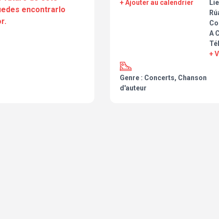
+ Ajouter au calendrier
Lie
puedes encontrarlo
Rúa
r.
Co
A 
Té
+ 
Genre : Concerts, Chanson
d'auteur