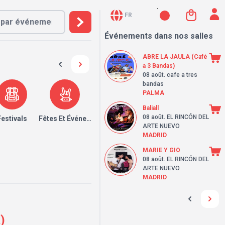
FR
Événements dans nos salles
ABRE LA JAULA (Café
a 3 Bandas)
08 août
. cafe a tres
bandas
PALMA
Baliall
08 août
. EL RINCÓN DEL
Festivals
Fêtes Et Événements
ARTE NUEVO
MADRID
MARIE Y GIO
08 août
. EL RINCÓN DEL
ARTE NUEVO
MADRID
)