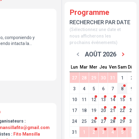
Programme
RECHERCHER PAR DATE
(Sélectionnez une date et
nous afficherons les
ndo, componiendo y
prochains événements)
endo intacta la
es un espacio para la
AOÛT 2026
aún en construcción, es la
abra y la melodía,
Lun
Mar
Mer
Jeu
Ven
Sam
Dim
cilla y con la capacidad
acompañar y revelar lo
27
28
29
30
31
1
2
3
4
5
6
7
8
9
10
11
12
13
14
15
16
17
18
19
20
21
22
23
ganisateurs :
24
25
26
27
28
29
30
mansillafito@gmail.com
31
1
2
3
4
5
6
istes :
Fito Mansilla