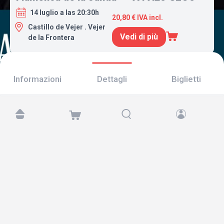
14 luglio a las 20:30h
20,80 € IVA incl.
Castillo de Vejer . Vejer
Vedi di più
de la Frontera
Informazioni
Dettagli
Biglietti
Trovaci su:
Copyright © 2026 TicketAndRoll
Avviso legale
,
informativa sulla privacy
e di
cookies
Website built by
rundevstudio.com