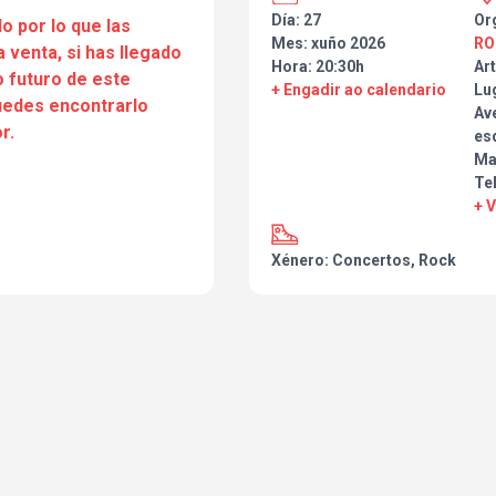
Día: 27
Or
o por lo que las
Mes: xuño 2026
RO
a venta, si has llegado
Hora: 20:30h
Art
 futuro de este
+ Engadir ao calendario
Lu
puedes encontrarlo
Ave
r.
esq
Ma
Tel
+ 
Xénero: Concertos, Rock