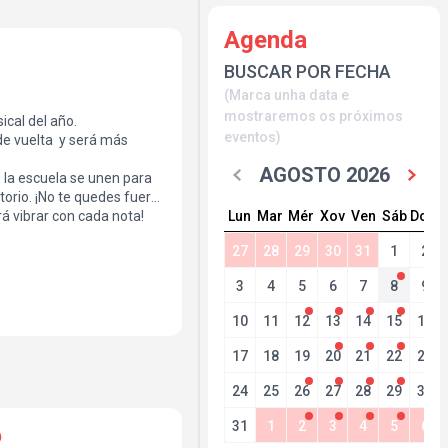
Agenda
BUSCAR POR FECHA
(Marca unha data e
mostraremos os próximos
ical del año.
eventos)
e vuelta y será más
AGOSTO 2026
 la escuela se unen para
torio. ¡No te quedes fuera
Lun
Mar
Mér
Xov
Ven
Sáb
Dom
rá vibrar con cada nota!
nete a nosotros para
27
28
29
30
31
1
2
 el festival
a una noche llena de
3
4
5
6
7
8
9
10
11
12
13
14
15
16
17
18
19
20
21
22
23
24
25
26
27
28
29
30
31
1
2
3
4
5
6