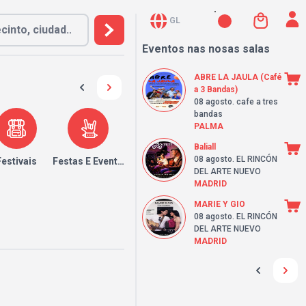
GL
Eventos nas nosas salas
ABRE LA JAULA (Café
a 3 Bandas)
08 agosto
. cafe a tres
bandas
PALMA
Baliall
08 agosto
. EL RINCÓN
Festivais
Festas E Eventos
DEL ARTE NUEVO
MADRID
MARIE Y GIO
08 agosto
. EL RINCÓN
DEL ARTE NUEVO
MADRID