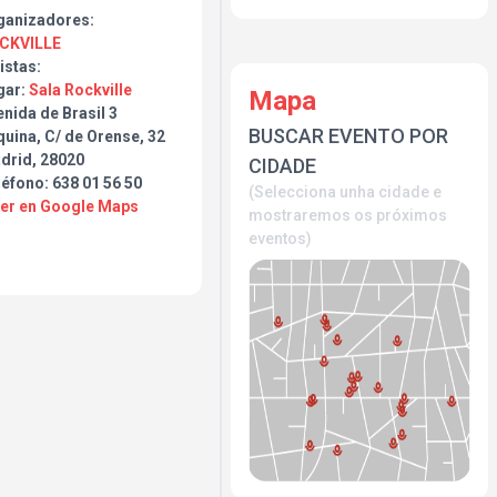
ganizadores:
CKVILLE
istas:
gar:
Sala Rockville
Mapa
nida de Brasil 3
BUSCAR EVENTO POR
uina, C/ de Orense, 32
drid, 28020
CIDADE
éfono: 638 01 56 50
(Selecciona unha cidade e
Ver en Google Maps
mostraremos os próximos
eventos)