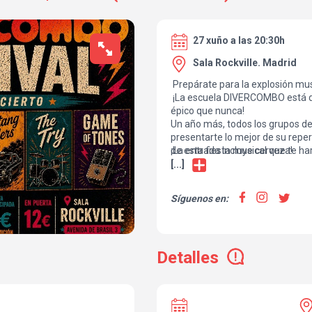
27 xuño a las 20:30h
Sala Rockville. Madrid
Prepárate para la explosión mus
¡La escuela DIVERCOMBO está d
épico que nunca!
Un año más, todos los grupos de
presentarte lo mejor de su reper
de esta fiesta musical que te ha
¡La entrada incluye cerveza!
¡Compra tus entradas ahora y ú
[...]
celebrar la magia de la música en
DIVERCOMBO! ¡Te esperamos par
Síguenos en:
emociones y buena música!
Detalles