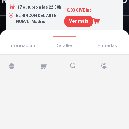
17 outubro a las 22:30h
10,00 € IVE incl
EL RINCÓN DEL ARTE
Ver máis
NUEVO. Madrid
Información
Detalles
Entradas
Atópanos en:
Copyright © 2026 TicketAndRoll
Aviso legal
,
política de privacidade
e de
cookies
Website built by
rundevstudio.com